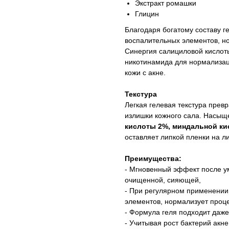
Экстракт ромашки
Глицин
Благодаря богатому составу г
воспалительных элементов, н
Синергия салициловой кислоты
никотинамида для нормализац
кожи с акне.
Текстура
Легкая гелевая текстура прев
излишки кожного сала. Насыщ
кислоты 2%, миндальной ки
оставляет липкой пленки на л
Преимущества:
- Мгновенный эффект после ум
очищенной, сияющей,
- При регулярном применении
элементов, нормализует проц
- Формула геля подходит даже
- Учитывая рост бактерий акн