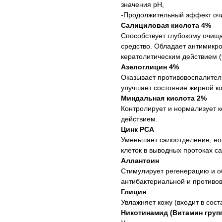
значения рН,
-Продолжительный эффект очи
Салициловая кислота 4%
Способствует глубокому очищ
средство. Обладает антимикро
кератолитическим действием (
Азелоглицин 4%
Оказывает противовоспалител
улучшает состояние жирной ко
Миндальная кислота 2%
Контролирует и нормализует 
действием.
Цинк PCA
Уменьшает салоотделение, но
клеток в выводных протоках с
Аллантоин
Стимулирует регенерацию и об
антибактериальной и противо
Глицин
Увлажняет кожу (входит в сост
Никотинамид (Витамин груп