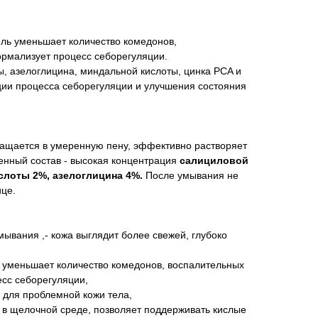
ель уменьшает количество комедонов,
ормализует процесс себорегуляции.
, азелоглицина, миндальной кислоты, цинка PCA и
ии процесса себорегуляции и улучшения состояния
ращается в умеренную пену, эффективно растворяет
енный состав - высокая концентрация
салициловой
слоты 2%, азелоглицина 4%.
После умывания не
ице.
ывания ,- кожа выглядит более свежей, глубоко
 уменьшает количество комедонов, воспалительных
есс себорегуляции,
 для проблемной кожи тела,
е в щелочной среде, позволяет поддерживать кислые