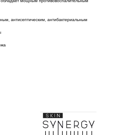
, обладает мощным противовоспалительным
ным, антисептическим, антибактериальным
ы
ожа