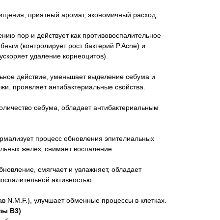
щения, приятный аромат, экономичный расход.
ению пор и действует как противовоспалительное
бным (контролирует рост бактерий P.Acne) и
ускоряет удаление корнеоцитов).
ьное действие, уменьшает выделение себума и
жи, проявляет антибактериальные свойства.
количество себума, обладает антибактериальным
рмализует процесс обновления эпителиальных
альных желез, снимает воспаление.
новление, смягчает и увлажняет, обладает
воспалительной активностью.
ав N.M.F.), улучшает обменные процессы в клетках.
пы B3)