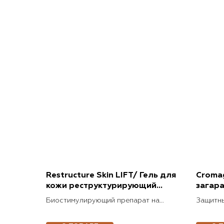
Restructure Skin LIFT/ Гель для
Croma
кожи реструктурирующий
загара
(коллаген I)
фотос
Биостимулирующий препарат на
Защитны
коллаген первого типа
выравни