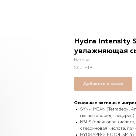
Hydra Intensity
увлажняющая с
Natinuel
SKU:
P19
Добавить в заказ
Основные активные ингре
SYN-HYCAN (Tetradecyl Ami
магния хлорид, глицерин)
NSLE (олеиновая кислота,
стеариновая кислота, гам
HYDRAPROTECTOL SM (глиц