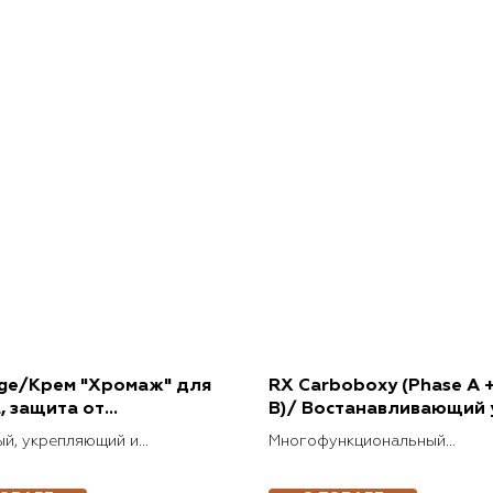
ge/Крем "Хромаж" для
RX Carboboxy (Phase A 
, защита от
B)/ Востанавливающий 
тарения
Карбокси
й, укрепляющий и
Многофункциональный
вающий цвет, крем
прогрессивный двухфазный 
нового поколения