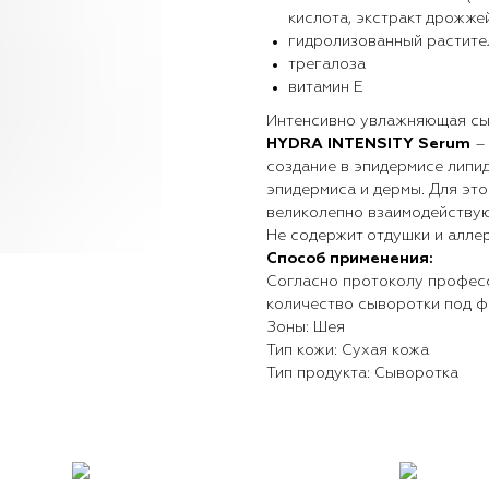
кислота, экстракт дрожжей
гидролизованный растите
трегалоза
витамин E
Интенсивно увлажняющая с
HYDRA INTENSITY Serum
– 
создание в эпидермисе липи
эпидермиса и дермы. Для эт
великолепно взаимодействую
Не содержит отдушки и алле
Способ применения:
Согласно протоколу профес
количество сыворотки под ф
Зоны: Шея
Тип кожи: Сухая кожа
Тип продукта: Сыворотка