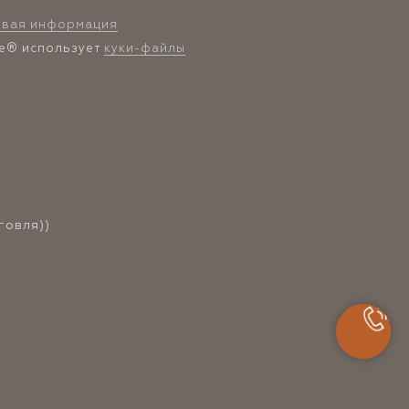
овая информация
se® использует
куки-файлы
говля))