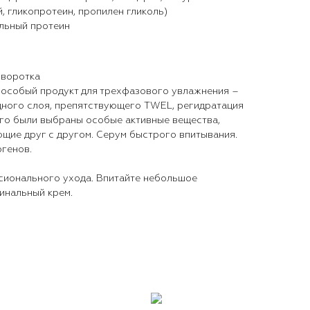
, гликопротеин, пропилен гликоль)
льный протеин
ыворотка
особый продукт для трехфазового увлажнения –
дного слоя, препятствующего TWEL, регидратация
ого были выбраны особые активные вещества,
щие друг с другом. Серум быстрого впитывания.
ргенов.
сионального ухода. Впитайте небольшое
инальный крем.