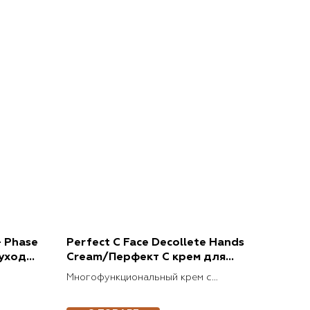
+ Phase
Perfect C Face Decollete Hands
уход
Cream/Перфект С крем для
лица
Многофункциональный крем с
пилинг
тональным эффектом (SPF 20)