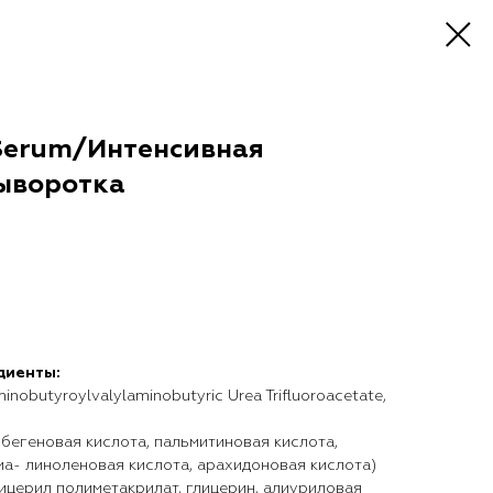
 Serum/Интенсивная
ыворотка
диенты:
nobutyroylvalylaminobutyric Urea Trifluoroacetate,
 бегеновая кислота, пальмитиновая кислота,
ма- линоленовая кислота, арахидоновая кислота)
ерил полиметакрилат, глицерин, алиуриловая