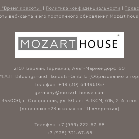
 "Время красоты"
|
Политика конфиденциальности
|
Прав
оты веб-сайта и его постоянного обновления Mozart hou
2107 Берлин, Германия, Альт-Мариендорф 60
.A.H. Bildungs-und Handels-GmbH» (Образование и тор
Телефон: +49 (30) 64496057
germany@mozart-house.com
355000, г. Ставрополь, ул. 50 лет ВЛКСМ, 61Б, 2-й этаж
(остановка «23 школа» за ТЦ «Березка»)
Телефон:
+7 (969) 222-67-68
+7 (928) 321-67-68