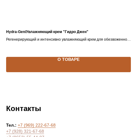
Hydra-Gen/Увлажняющий крем "Гидро Джен"
Cro
Регенерирующий и интенсивно увлажняющий крем для обезвоженной
Био
кожи (SPF Medium)
О ТОВАРЕ
Контакты
Тел.:
+7 (969) 222-67-68
+7 (928) 321-67-68