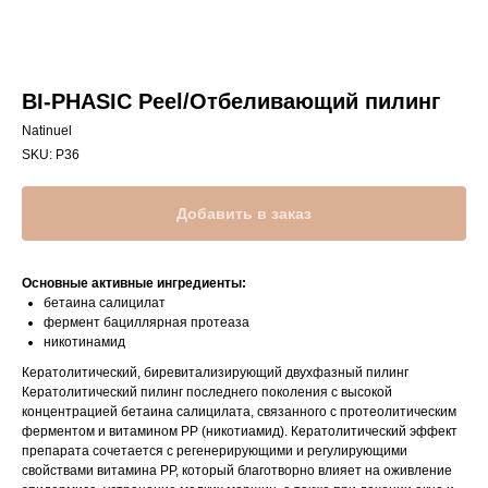
BI-PHASIC Peel/Отбеливающий пилинг
Natinuel
SKU:
Р36
Добавить в заказ
Основные активные ингредиенты:
бетаина салицилат
фермент бациллярная протеаза
никотинамид
Кератолитический, биревитализирующий двухфазный пилинг
Кератолитический пилинг последнего поколения с высокой
концентрацией бетаина салицилата, связанного с протеолитическим
ферментом и витамином PP (никотиамид). Кератолитический эффект
препарата сочетается с регенерирующими и регулирующими
свойствами витамина PP, который благотворно влияет на оживление