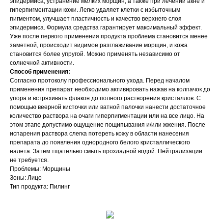
эпидермиса, устранение мелких морщин, а также при лечении акне и
гиперпигментации кожи. Легко удаляет клетки с избыточным
пигментом, улучшает пластичность и качество верхнего слоя
эпидермиса. Формула средства гарантирует максимальный эффект.
Уже после первого применения продукта проблема становится менее
заметной, происходит видимое разглаживание морщин, и кожа
становится более упругой. Можно применять независимо от
солнечной активности.
Способ применения:
Согласно протоколу профессионального ухода. Перед началом
применения препарат необходимо активировать нажав на колпачок до
упора и встряхивать флакон до полного растворения кристаллов. С
помощью веерной кисточки или ватной палочки нанести достаточное
количество раствора на очаги гиперпигментации или на все лицо. На
этом этапе допустимо ощущение пощипывания и/или жжения. После
испарения раствора слегка потереть кожу в области нанесения
препарата до появления однородного белого кристаллического
налета. Затем тщательно смыть прохладной водой. Нейтрализации
не требуется.
Проблемы: Морщины
Зоны: Лицо
Тип продукта: Пилинг