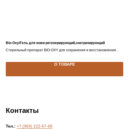
Bio-Oxy/Гель для кожи регенерирующий,энегризирующий
Re
Стерильный препарат BIO-OXY для сохранения и восстановления
Для
равновесия системы REDOX
лиц
О ТОВАРЕ
Контакты
Тел.:
+7 (969) 222-67-68