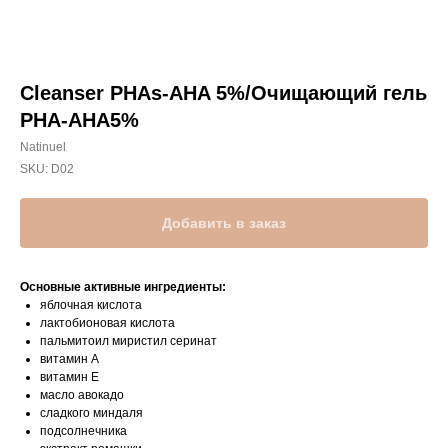
Cleanser PHAs-AHA 5%/Очищающий гель
РНА-АНА5%
Natinuel
SKU:
D02
Добавить в заказ
Основные активные ингредиенты:
яблочная кислота
лактобионовая кислота
пальмитоил миристил серинат
витамин А
витамин Е
масло авокадо
сладкого миндаля
подсолнечника