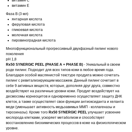
витамин C
витамин E
Фаза B (3 мл)
янтарная кислота
феруловая кислота
гликоевая кислота
молочная кислота
пировиноградная кислота
Многофункциональный прогрессивный двухфазный пилинг нового
поколения
pH 1,8
Rx50 SYNERGIC PEEL (PHASE A + PHASE B)
- Уникальный в своем
роде пилинг. Подходит для всех типов кожи в любое время года.
Благодаря особой маслянистой текстуре продукта можно сочетать
пилинг с ревитализирующим массажем. Данный пилинг сочетает в
себе 9 активных веществ, которые, дополняя друг друга, совместно
воздействуют на различные уровни кожи. Продукт воздействует на
десмосомы корнеоцитов и одновременно осуществляет защиту ДНК
клеток, а также осуществляет свои функции антиоксиданта и хеланта
меди (уменьшает активность медьзавимых ММП - коллагеназы и
тирозиназы). Кроме того
Rx50 SYNERGIC PEEL
улучшает усвоение
кислорода клетками, ускоряет метаболизм и способствует
восстановлению биохимических процессов в коже на физиологическом
уровне.