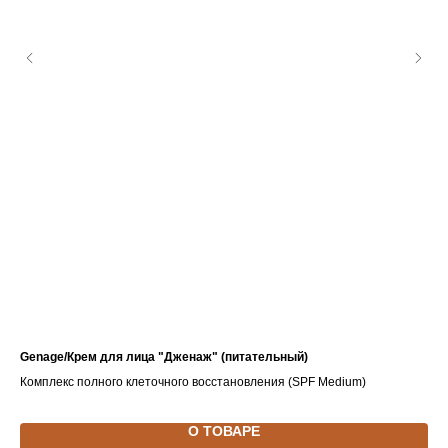
Genage/Крем для лица "Дженаж" (питательный)
Acn
Комплекс полного клеточного восстановления (SPF Medium)
Пил
О ТОВАРЕ