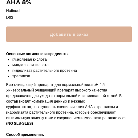
АНА 8%
Natinuel
D03
Добавить в заказ
Основные активные ингредиенты:
гликолевая кислота
миндальная кислота
гидролизат растительного протеина
трегалоза
Био-очищающий препарат для нормальной кожи рН 4,5
Универсальный очищающий препарат высокого качества
предназначен для ухода за нормальной или смешанной кожей. В
состав входят комбинация ценных и нежных
сурфактантов, совокупность специфических АHAs, трегалозы и
гидролизата растительного протеина, которые обеспечивают
оптимальную очистку кожи с сохранением гомеостаза рогового слоя.
(NO SLS-SLES)
Способ применения: