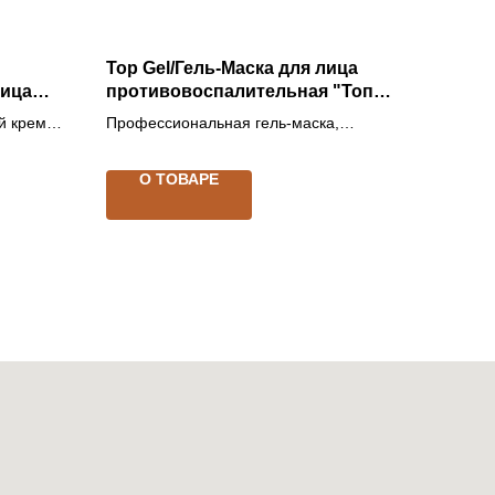
Top Gel/Гель-Маска для лица
лица
противовоспалительная "Топ
Гель"
й крем
Профессиональная гель-маска,
профилактика фото-старения
О ТОВАРЕ