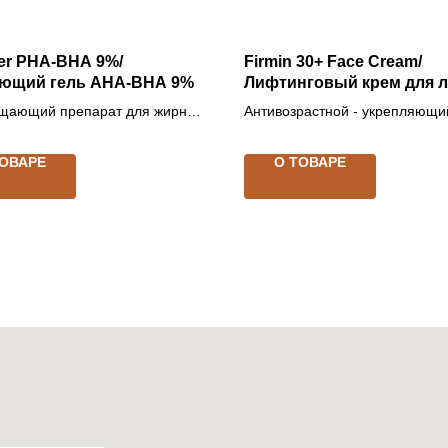
er PHA-BHA 9%/
Firmin 30+ Face Cream/
ющий гель АНА-ВНА 9%
Лифтинговый крем для 
"Фирмин 30+"
щающий препарат для жирной
Антивозрастной - укрепляющи
емной кожи рН 4,0
(SPF Medium)
ТОВАРЕ
О ТОВАРЕ