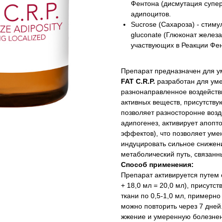
Фентона (дисмутация супер
адипоцитов.
Sucrose (Сахароза) - стиму
gluconate (Глюконат железа
участвующих в Реакции Фе
Препарат предназначен для 
FAT C.R.P.
разработан для ум
разнонаправленное воздейств
активных веществ, присутству
позволяет разносторонне возд
адипогенез, активирует апопт
эффектов), что позволяет уме
индуцировать сильное снижен
метаболический путь, связанн
Способ применения:
Препарат активируется путем 
+ 18,0 мл = 20,0 мл), присутс
ткани по 0,5-1,0 мл, примерно
можно повторить через 7 дне
жжение и умеренную болезнен