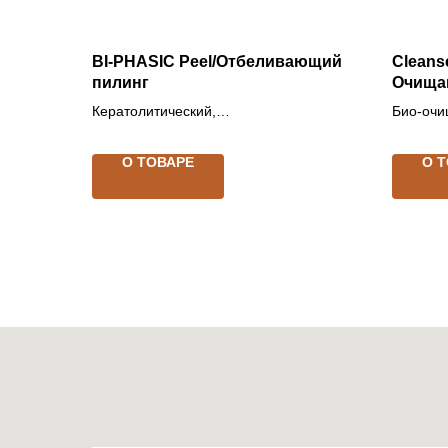
BI-PHASIC Peel/Отбеливающий
Cleans
пилинг
Очища
Кератолитический,
Био-очи
биревитализирующий двухфазный
и пробл
пилинг
О ТОВАРЕ
О 