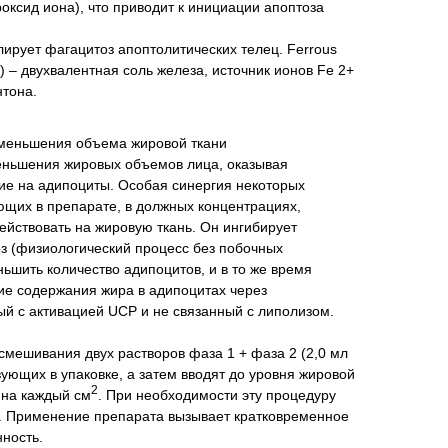
оксид иона), что приводит к инициации апоптоза
лирует фагацитоз апоптолитических телец. Ferrous
) – двухвалентная соль железа, источник ионов Fe 2+
нтона.
уменьшения объема жировой ткани
еньшения жировых объемов лица, оказывая
ие на адипоциты. Особая cинергия некоторых
ющих в препарате, в должных концентрациях,
ействовать на жировую ткань. Он ингибирует
оз (физиологический процесс без побочных
ньшить количество адипоцитов, и в то же время
ие содержания жира в адипоцитах через
ый с активацией UCP и не связанный с липолизом.
смешивания двух растворов фаза 1 + фаза 2 (2,0 мл
твующих в упаковке, а затем вводят до уровня жировой
2
 на каждый см
. При необходимости эту процедуру
й. Применение препарата вызывает кратковременное
ность.