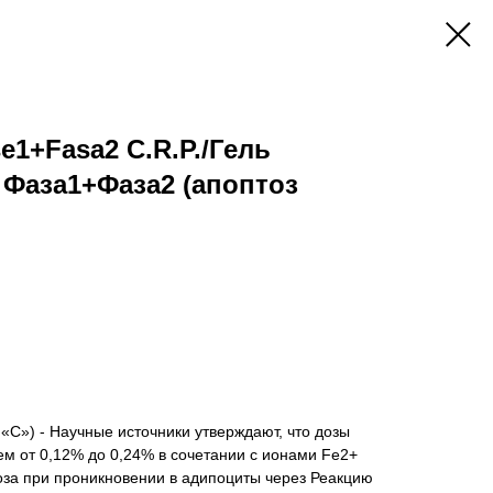
se1+Fasa2 C.R.P./Гель
Фаза1+Фаза2 (апоптоз
«С») - Научные источники утверждают, что дозы
м от 0,12% до 0,24% в сочетании с ионами Fe2+
оза при проникновении в адипоциты через Реакцию