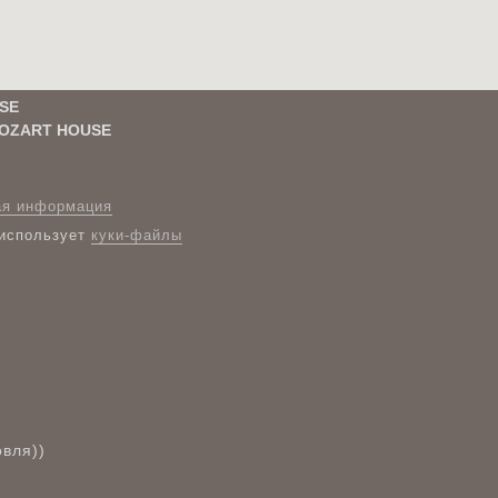
SE
OZART HOUSE
ая информация
 использует
куки-файлы
вля))