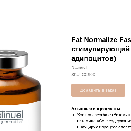
Fat Normalize Fa
стимулирующий 
адипоцитов)
Natinuel
SKU:
CCS03
Добавить в заказ
Активные ингредиенты
:
Sodium ascorbate (Витамин 
витамина «С» с содержание
индуцируют процесс апопт