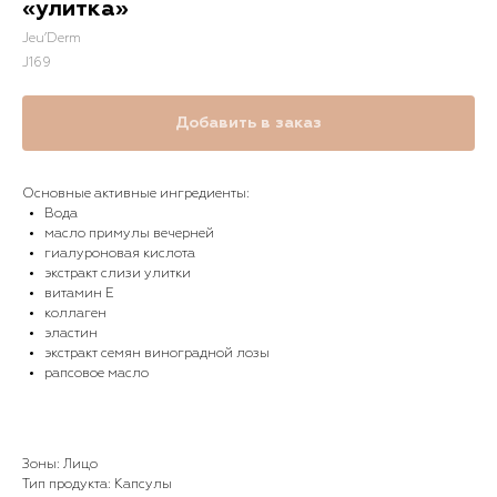
«улитка»
Jeu’Derm
J169
Добавить в заказ
Основные активные ингредиенты:
Вода
масло примулы вечерней
гиалуроновая кислота
экстракт слизи улитки
витамин Е
коллаген
эластин
экстракт семян виноградной лозы
рапсовое масло
Зоны: Лицо
Тип продукта: Капсулы