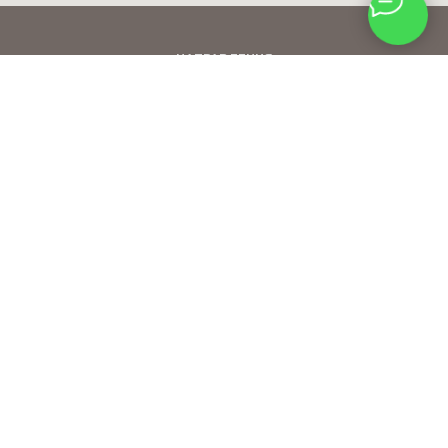
НАПРАВЛЕНИЯ
СЕМИНАРЫ АКАДЕМИИ СТИЛЯ MOZART HOUSE
КОНТАКТЫ АКАДЕМИИ СТИЛЯ MOZART HOUSE
ОБ АКАДЕМИИ СТИЛЯ MOZART HOUSE
ПРОФЕССИОНАЛЬНАЯ КОСМЕТИКА В СТАВРОПОЛЕ
Лицензия ЧУ ДПО "Время красоты"
|
Политика
конфиденциальности
|
Правовая информация
С целью оптимальной работы веб-сайта и его
постоянного обновления Mozart house® использует
куки-файлы