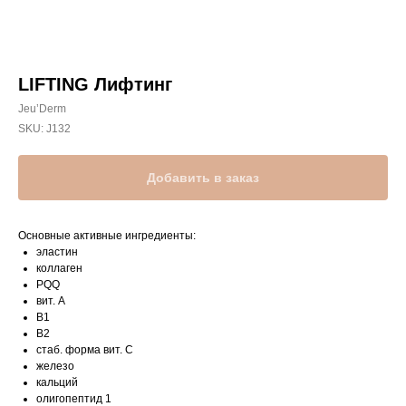
LIFTING Лифтинг
Jeu’Derm
SKU:
J132
Добавить в заказ
Основные активные ингредиенты:
эластин
коллаген
PQQ
вит. A
B1
B2
стаб. форма вит. C
железо
кальций
олигопептид 1