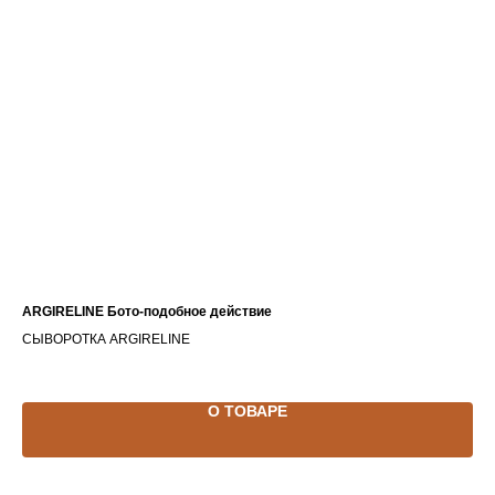
ARGIRELINE Бото-подобное действие
КР
СЫВОРОТКА ARGIRELINE
КР
О ТОВАРЕ