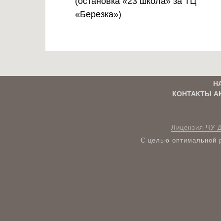
(остановка «23 школа» за ТЦ
«Березка»)
Н
КОНТАКТЫ А
Лицензия ЧУ 
С целью оптимальной р