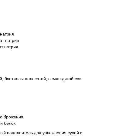
 натрия
ат натрия
ат натрия
ой, блетиллы полосатой, семян дикой сои
го брожения
й белок
ый наполнитель для увлажнения сухой и