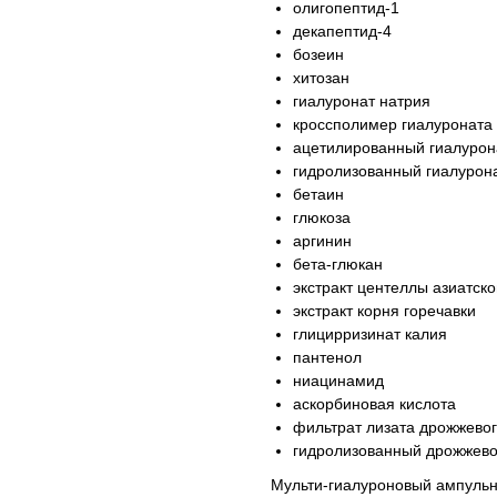
олигопептид-1
декапептид-4
бозеин
хитозан
гиалуронат натрия
кроссполимер гиалуроната
ацетилированный гиалурон
гидролизованный гиалурон
бетаин
глюкоза
аргинин
бета-глюкан
экстракт центеллы азиатск
экстракт корня горечавки
глицирризинат калия
пантенол
ниацинамид
аскорбиновая кислота
фильтрат лизата дрожжево
гидролизованный дрожжево
Мульти-гиалуроновый ампульн