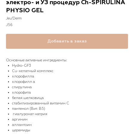
электро- и УЗ процедур Сh-SPIRULINA
PHYSIO GEL
Jeu’Derm
J56
Добавить в заказ
Основные активные ингредиенты:
Hydro-GF3
Cu-хелатный комплекс
хлорофилла
хлорофилл а
спирулина
хлорофита
белая шелковица
стабилизированный витамин С
пантенол (Вит. В5)
гиалуронат натрия
аргинин
аллантоин
церамиды