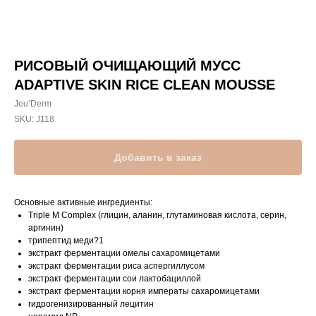
РИСОВЫЙ ОЧИЩАЮЩИЙ МУСС
ADAPTIVE SKIN RICE CLEAN MOUSSE
Jeu’Derm
SKU:
J118
Добавить в заказ
Основные активные ингредиенты:
Triple M Complex (глицин, аланин, глутаминовая кислота, серин,
аргинин)
трипептид меди?1
экстракт ферментации омелы сахаромицетами
экстракт ферментации риса аспергиллусом
экстракт ферментации сои лактобациллой
экстракт ферментации корня императы сахаромицетами
гидрогенизированный лецитин