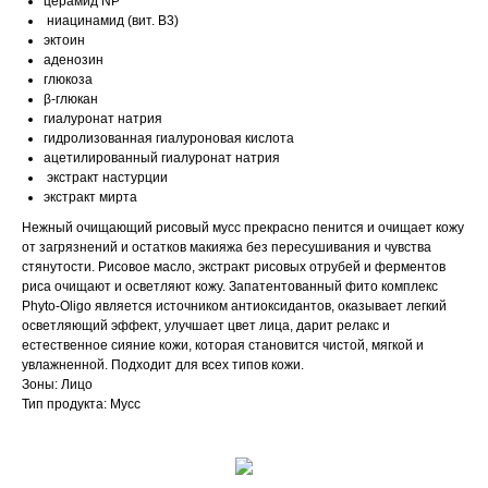
церамид NP
ниацинамид (вит. В3)
эктоин
аденозин
глюкоза
β-глюкан
гиалуронат натрия
гидролизованная гиалуроновая кислота
ацетилированный гиалуронат натрия
экстракт настурции
экстракт мирта
Нежный очищающий рисовый мусс прекрасно пенится и очищает кожу
от загрязнений и остатков макияжа без пересушивания и чувства
стянутости. Рисовое масло, экстракт рисовых отрубей и ферментов
риса очищают и осветляют кожу. Запатентованный фито комплекс
Phyto-Oligo является источником антиоксидантов, оказывает легкий
осветляющий эффект, улучшает цвет лица, дарит релакс и
естественное сияние кожи, которая становится чистой, мягкой и
увлажненной. Подходит для всех типов кожи.
Зоны: Лицо
Тип продукта: Мусс