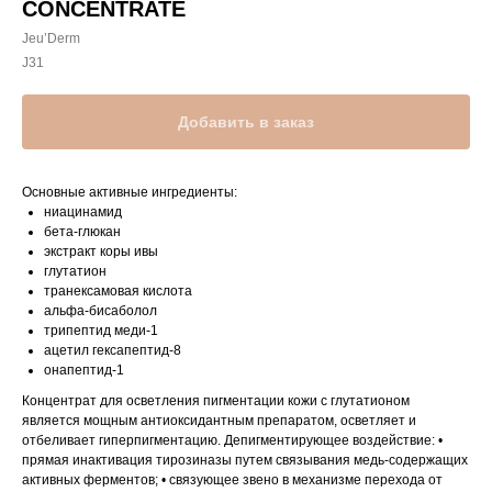
CONCENTRATE
Jeu’Derm
J31
Добавить в заказ
Основные активные ингредиенты:
ниацинамид
бета-глюкан
экстракт коры ивы
глутатион
транексамовая кислота
альфа-бисаболол
трипептид меди-1
ацетил гексапептид-8
онапептид-1
Концентрат для осветления пигментации кожи с глутатионом
является мощным антиоксидантным препаратом, осветляет и
отбеливает гиперпигментацию. Депигментирующее воздействие: •
прямая инактивация тирозиназы путем связывания медь-содержащих
активных ферментов; • связующее звено в механизме перехода от