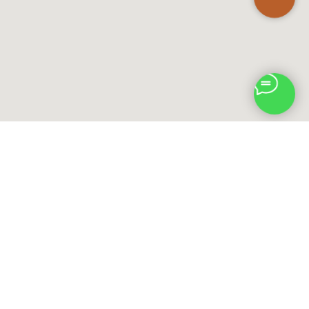
НАПРАВЛЕНИЯ
СЕМИНАРЫ АКАДЕМИИ СТИЛЯ MOZART HOUSE
КОНТАКТЫ АКАДЕМИИ СТИЛЯ MOZART HOUSE
ОБ АКАДЕМИИ СТИЛЯ MOZART HOUSE
ПРОФЕССИОНАЛЬНАЯ КОСМЕТИКА В СТАВРОПОЛЕ
Лицензия ЧУ ДПО "Время красоты"
|
Политика