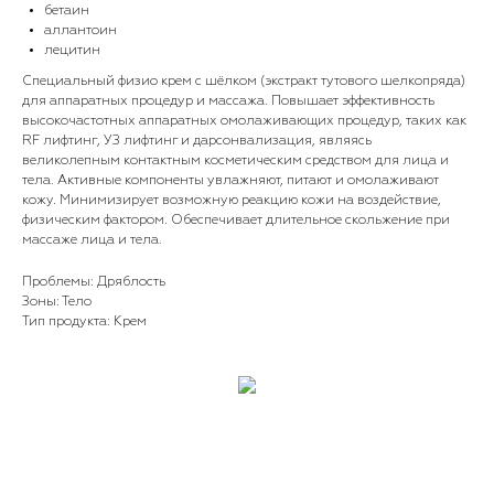
бетаин
аллантоин
лецитин
Специальный физио крем с шёлком (экстракт тутового шелкопряда)
для аппаратных процедур и массажа. Повышает эффективность
высокочастотных аппаратных омолаживающих процедур, таких как
RF лифтинг, УЗ лифтинг и дарсонвализация, являясь
великолепным контактным косметическим средством для лица и
тела. Активные компоненты увлажняют, питают и омолаживают
кожу. Минимизирует возможную реакцию кожи на воздействие,
физическим фактором. Обеспечивает длительное скольжение при
массаже лица и тела.
Проблемы: Дряблость
Зоны: Тело
Тип продукта: Крем