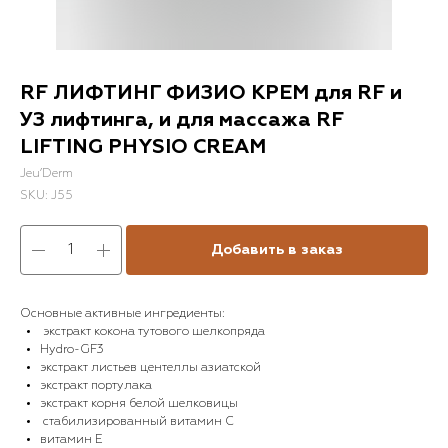
RF ЛИФТИНГ ФИЗИО КРЕМ для RF и
УЗ лифтинга, и для массажа RF
LIFTING PHYSIO CREAM
Jeu’Derm
SKU:
J55
Добавить в заказ
Основные активные ингредиенты:
экстракт кокона тутового шелкопряда
Hydro-GF3
экстракт листьев центеллы азиатской
экстракт портулака
экстракт корня белой шелковицы
стабилизированный витамин С
витамин Е