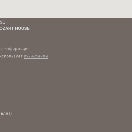
SE
OZART HOUSE
ая информация
 использует
куки-файлы
вля))