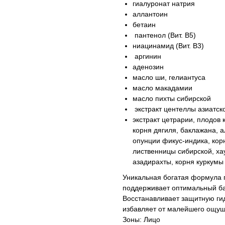
гиалуронат натрия
аллантоин
бетаин
пантенол (Вит. В5)
ниацинамид (Вит. В3)
аргинин
аденозин
масло ши, гелиантуса
масло макадамии
масло пихты сибирской
экстракт центеллы азиатск
экстракт цетрарии, плодов 
корня дягиля, баклажана, 
опунции фикус-индика, кор
лиственницы сибирской, ха
азадирахты, корня куркумы
Уникальная богатая формула 
поддерживает оптимальный бал
Восстанавливает защитную ги
избавляет от малейшего ощуще
Зоны: Лицо