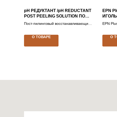
pH РЕДУКТАНТ /pH REDUCTANT
EPN P
POST PEELING SOLUTION ПОСТ
ИГОЛЬ
ПИЛИНГОВЫЙ РАСТВОР
ЭЛЕК
Пост-пилинговый восстанавливающий
EPN Pl
МИКРО
раствор
ЭЛЕКТ
ЭЛЕК
+ ЭЛЕК
О ТОВАРЕ
О 