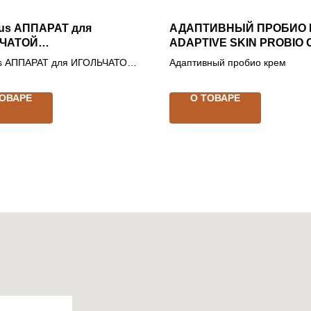
lus АППАРАТ для
АДАПТИВНЫЙ ПРОБИО 
ЧАТОЙ
ADAPTIVE SKIN PROBIO
ТРОПОРАЦИИ
us АППАРАТ для ИГОЛЬЧАТОЙ
Адаптивный пробио крем
НИДЛИНГ +
РОПОРАЦИИ МИКРОНИДЛИНГ
ТРОПОРАЦИЯ
ТРОПОРАЦИЯ
ТОВАРЕ
О ТОВАРЕ