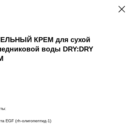
ЕЛЬНЫЙ КРЕМ для сухой
 ледниковой воды DRY:DRY
M
ты:
а EGF (rh-олигопептид-1)