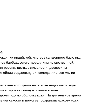
ой
кокцинии индийской, листьев священного базилика,
алоэ барбадосского, кораллины лекарственной,
ня ревеня, цветков жимолости, древесины
утюйнии сердцевидной, солода, листьев мелии
питательного крема на основе ледниковой воды
анс уровня липидов и влаги в коже.
дролипидную оболочку кожи. На длительное время
ния сухости и помогает сохранить красоту кожи.